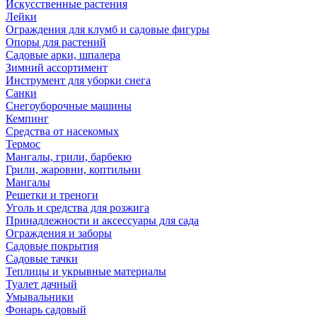
Искусственные растения
Лейки
Ограждения для клумб и садовые фигуры
Опоры для растений
Садовые арки, шпалера
Зимний ассортимент
Инструмент для уборки снега
Санки
Снегоуборочные машины
Кемпинг
Средства от насекомых
Термос
Мангалы, грили, барбекю
Грили, жаровни, коптильни
Мангалы
Решетки и треноги
Уголь и средства для розжига
Принадлежности и аксессуары для сада
Ограждения и заборы
Садовые покрытия
Садовые тачки
Теплицы и укрывные материалы
Туалет дачный
Умывальники
Фонарь садовый