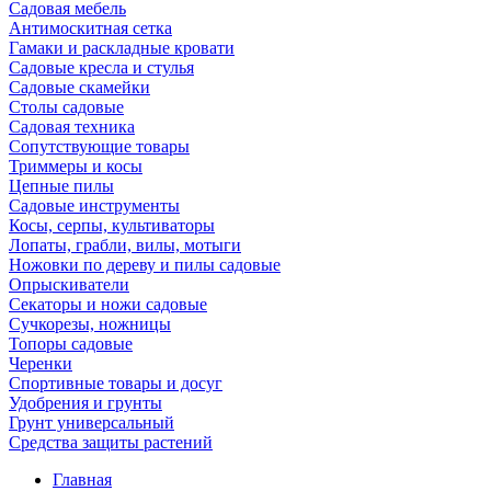
Садовая мебель
Антимоскитная сетка
Гамаки и раскладные кровати
Садовые кресла и стулья
Садовые скамейки
Столы садовые
Садовая техника
Сопутствующие товары
Триммеры и косы
Цепные пилы
Садовые инструменты
Косы, серпы, культиваторы
Лопаты, грабли, вилы, мотыги
Ножовки по дереву и пилы садовые
Опрыскиватели
Секаторы и ножи садовые
Сучкорезы, ножницы
Топоры садовые
Черенки
Спортивные товары и досуг
Удобрения и грунты
Грунт универсальный
Средства защиты растений
Главная