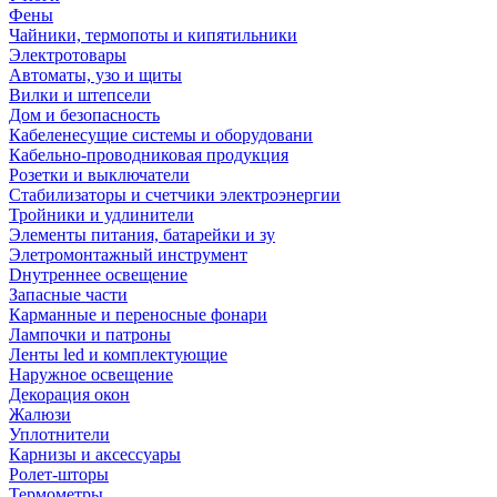
Фены
Чайники, термопоты и кипятильники
Электротовары
Автоматы, узо и щиты
Вилки и штепсели
Дом и безопасность
Кабеленесущие системы и оборудовани
Кабельно-проводниковая продукция
Розетки и выключатели
Стабилизаторы и счетчики электроэнергии
Тройники и удлинители
Элементы питания, батарейки и зу
Элетромонтажный инструмент
Dнутреннее освещение
Запасные части
Карманные и переносные фонари
Лампочки и патроны
Ленты led и комплектующие
Наружное освещение
Декорация окон
Жалюзи
Уплотнители
Карнизы и аксессуары
Ролет-шторы
Термометры