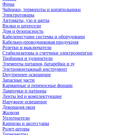
Фены
Чайники, термопоты и кипятильники
Электротовары
Автоматы, узо и щиты
Вилки и штепсели
Дом и безопасность
Кабеленесущие системы и оборудовани
Кабельно-проводниковая продукция
Розетки и выключатели
Стабилизаторы и счетчики электроэнергии
Тройники и удлинители
Элементы питания, батарейки и зу
Элетромонтажный инструмент
Dнутреннее освещение
Запасные части
Карманные и переносные фонари
Лампочки и патроны
Ленты led и комплектующие
Наружное освещение
Декорация окон
Жалюзи
Уплотнители
Карнизы и аксессуары
Ролет-шторы
Термометры