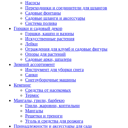
Насосы
Переходники и соединители для шлангов
Садовые фонтаны
Садовые шланги и аксессуары
Система полива
Горшки и садовый декор
Горшки, кашпо и вазоны
Искусственные растения
Лейки
Ограждения для клумб и садовые фигуры
Опоры для растений
Садовые арки, шпалера
Зимний ассортимент
Инструмент для уборки снега
Санки
Снегоуборочные машины
Кемпинг
Средства от насекомых
Термос
Мангалы, грили, барбекю
Грили, жаровни, коптильни
Мангалы
Решетки и треноги
Уголь и средства для розжига
Принадлежности и аксессуары для сада