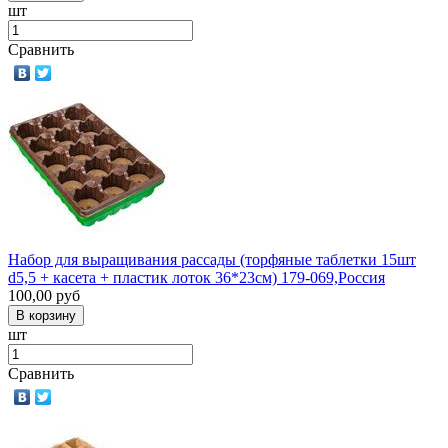
шт
Сравнить
Набор для выращивания рассады (торфяные таблетки 15шт
d5,5 + касета + пластик лоток 36*23см) 179-069,Россия
100,00
руб
шт
Сравнить