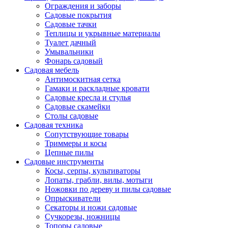
Ограждения и заборы
Садовые покрытия
Садовые тачки
Теплицы и укрывные материалы
Туалет дачный
Умывальники
Фонарь садовый
Садовая мебель
Антимоскитная сетка
Гамаки и раскладные кровати
Садовые кресла и стулья
Садовые скамейки
Столы садовые
Садовая техника
Сопутствующие товары
Триммеры и косы
Цепные пилы
Садовые инструменты
Косы, серпы, культиваторы
Лопаты, грабли, вилы, мотыги
Ножовки по дереву и пилы садовые
Опрыскиватели
Секаторы и ножи садовые
Сучкорезы, ножницы
Топоры садовые