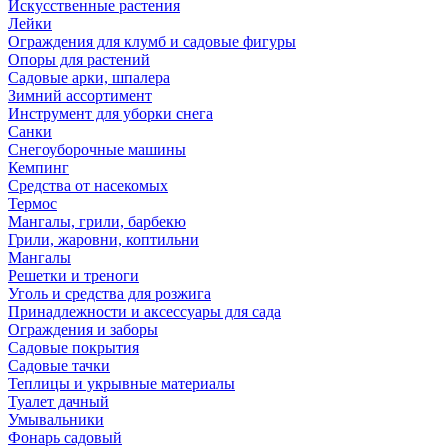
Искусственные растения
Лейки
Ограждения для клумб и садовые фигуры
Опоры для растений
Садовые арки, шпалера
Зимний ассортимент
Инструмент для уборки снега
Санки
Снегоуборочные машины
Кемпинг
Средства от насекомых
Термос
Мангалы, грили, барбекю
Грили, жаровни, коптильни
Мангалы
Решетки и треноги
Уголь и средства для розжига
Принадлежности и аксессуары для сада
Ограждения и заборы
Садовые покрытия
Садовые тачки
Теплицы и укрывные материалы
Туалет дачный
Умывальники
Фонарь садовый