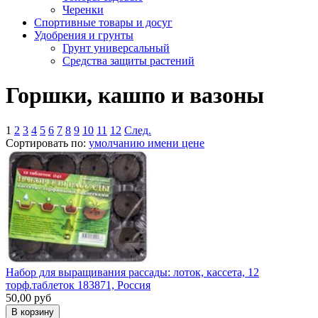
Черенки
Спортивные товары и досуг
Удобрения и грунты
Грунт универсальный
Средства защиты растений
Горшки, кашпо и вазоны
1
2
3
4
5
6
7
8
9
10
11
12
След.
Сортировать по:
умолчанию
имени
цене
Набор для выращивания рассады: лоток, кассета, 12
торф.таблеток 183871, Россия
50,00
руб