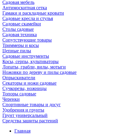
Садовая мебель
Антимоскитная сетка
Гамаки и раскладные кровати
Садовые кресла и стулья
Садовые скамейки
Столы садовые
Садовая техника
Сопутствующие товары
Триммеры и косы
Цепные пилы
Садовые инструменты
Косы, серпы, культиваторы
Лопаты, грабли, вилы, мотыги
Ножовки по дереву и пилы садовые
Опрыскиватели
Секаторы и ножи садовые
Сучкорезы, ножницы
Топоры садовые
Черенки
Спортивные товары и досуг
Удобрения и грунты
Грунт универсальный
Средства защиты растений
Главная