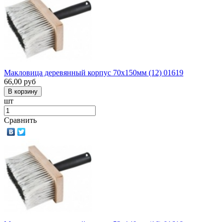
Макловица деревянный корпус 70х150мм (12) 01619
66,00
руб
шт
Сравнить