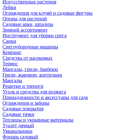
Искусственные растения
Лейки
Ограждения для клумб и садовые фигуры
Опоры для растений
Садовые арки, шпалера
Зимний ассортимент
Инструмент для уборки снега
Санки
Снегоуборочные машины
Кемпинг
Средства от насекомых
Термос
Мангалы, грили, барбекю
Грили, жаровни, коптильни
Мангалы
Решетки и треноги
Уголь и средства для розжига
Принадлежности и аксессуары для сада
Ограждения и заборы
Садовые покрытия
Садовые тачки
Теплицы и укрывные материалы
Туалет дачный
Умывальники
Фонарь садовый