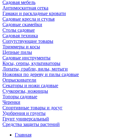
Садовая мебель
Антимоскитная сетка
Гамаки и раскладные кровати
Садовые кресла и стулья
Садовые скамейки
Столы садовые
Садовая техника
Сопутствующие товары
Триммеры и косы
Цепные пилы
Садовые инструменты
Косы, серпы, культиваторы
Лопаты, грабли, вилы, мотыги
Ножовки по дереву и пилы садовые
Опрыскиватели
Секаторы и ножи садовые
Сучкорезы, ножницы
Топоры садовые
Черенки
Спортивные товары и досуг
Удобрения и грунты
Грунт универсальный
Средства защиты растений
Главная