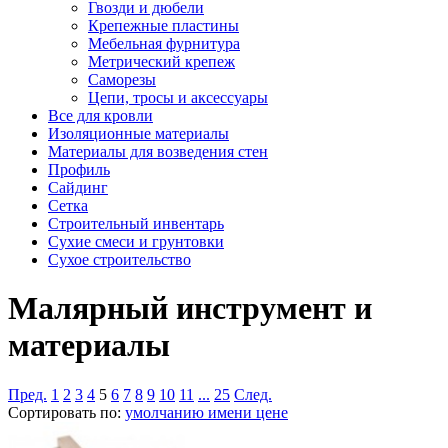
Гвозди и дюбели
Крепежные пластины
Мебельная фурнитура
Метрический крепеж
Саморезы
Цепи, тросы и аксессуары
Все для кровли
Изоляционные материалы
Материалы для возведения стен
Профиль
Сайдинг
Сетка
Строительный инвентарь
Сухие смеси и грунтовки
Сухое строительство
Малярный инструмент и
материалы
Пред.
1
2
3
4
5
6
7
8
9
10
11
...
25
След.
Сортировать по:
умолчанию
имени
цене