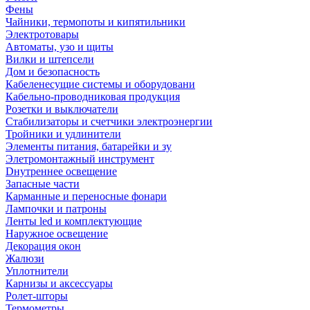
Фены
Чайники, термопоты и кипятильники
Электротовары
Автоматы, узо и щиты
Вилки и штепсели
Дом и безопасность
Кабеленесущие системы и оборудовани
Кабельно-проводниковая продукция
Розетки и выключатели
Стабилизаторы и счетчики электроэнергии
Тройники и удлинители
Элементы питания, батарейки и зу
Элетромонтажный инструмент
Dнутреннее освещение
Запасные части
Карманные и переносные фонари
Лампочки и патроны
Ленты led и комплектующие
Наружное освещение
Декорация окон
Жалюзи
Уплотнители
Карнизы и аксессуары
Ролет-шторы
Термометры