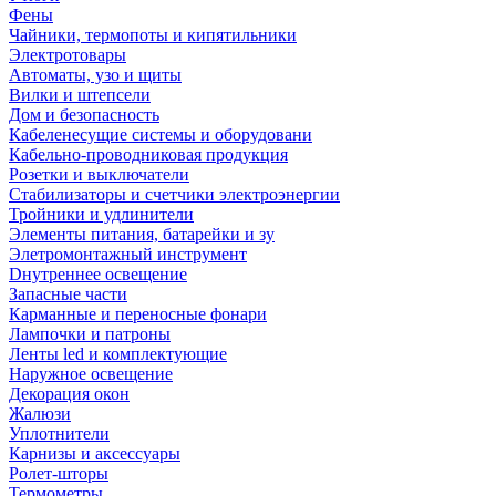
Фены
Чайники, термопоты и кипятильники
Электротовары
Автоматы, узо и щиты
Вилки и штепсели
Дом и безопасность
Кабеленесущие системы и оборудовани
Кабельно-проводниковая продукция
Розетки и выключатели
Стабилизаторы и счетчики электроэнергии
Тройники и удлинители
Элементы питания, батарейки и зу
Элетромонтажный инструмент
Dнутреннее освещение
Запасные части
Карманные и переносные фонари
Лампочки и патроны
Ленты led и комплектующие
Наружное освещение
Декорация окон
Жалюзи
Уплотнители
Карнизы и аксессуары
Ролет-шторы
Термометры