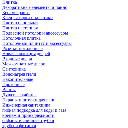
Плитка
Декоративные элементы и панно
Керамогранит
Клеи, затирки и крестики
Плитка напольная
Плитка настенная
Подвесной потолок и аксессуары
Потолочная плитка
Потолочный плинтус и аксессуары
Розетки потолочные
Новая коллекция дверей
Входные двери
Межкомнатные двери
Сантехника
Водонагреватели
Накопительные
Проточные
Ванны
Душевые кабины
Экраны и шторки для ванн
Инженерная сантехника
гибкая подводка для воды и газа
крепеж и принадлежности
сифоны и сливные трубки
трубы и фитинги