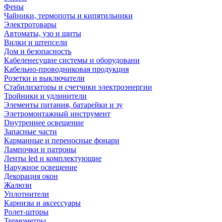
Фены
Чайники, термопоты и кипятильники
Электротовары
Автоматы, узо и щиты
Вилки и штепсели
Дом и безопасность
Кабеленесущие системы и оборудовани
Кабельно-проводниковая продукция
Розетки и выключатели
Стабилизаторы и счетчики электроэнергии
Тройники и удлинители
Элементы питания, батарейки и зу
Элетромонтажный инструмент
Dнутреннее освещение
Запасные части
Карманные и переносные фонари
Лампочки и патроны
Ленты led и комплектующие
Наружное освещение
Декорация окон
Жалюзи
Уплотнители
Карнизы и аксессуары
Ролет-шторы
Термометры