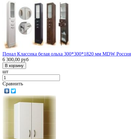
Пенал Классика белая ольха 300*300*1820 мм MDW Россия
6 300,00
руб
шт
Сравнить