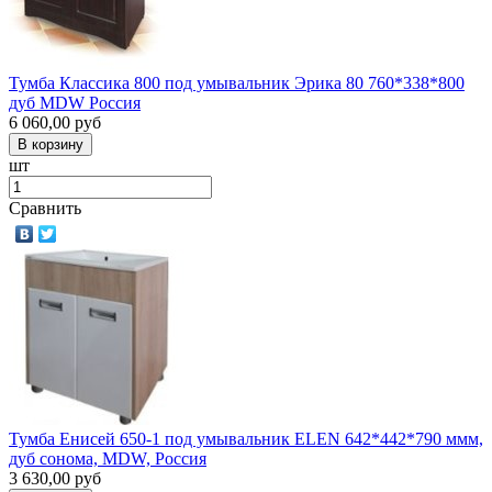
Тумба Классика 800 под умывальник Эрика 80 760*338*800
дуб MDW Россия
6 060,00
руб
шт
Сравнить
Тумба Енисей 650-1 под умывальник ELEN 642*442*790 ммм,
дуб сонома, MDW, Россия
3 630,00
руб