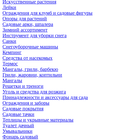
Искусственные растения
Лейки
Ограждения для клумб и садовые фигуры
Опоры для растений
Садовые арки, шпалера
Зимний ассортимент
Инструмент для уборки снега
Санки
Снегоуборочные машины
Кемпинг
Средства от насекомых
Термос
Мангалы, грили, барбекю
Грили, жаровни, коптильни
Мангалы
Решетки и треноги
Уголь и средства для розжига
Принадлежности и аксессуары для сада
Ограждения и заборы
Садовые покрытия
Садовые тачки
Теплицы и укрывные материалы
Туалет дачный
Умывальники
Фонарь садовый