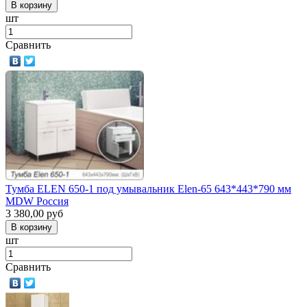
шт
Сравнить
Тумба ELEN 650-1 под умывальник Elen-65 643*443*790 мм
MDW Россия
3 380,00
руб
шт
Сравнить