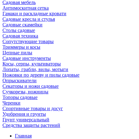
Садовая мебель
Антимоскитная сетка
Гамаки и раскладные кровати
Садовые кресла и стулья
Садовые скамейки
Столы садовые
Садовая техника
Сопутствующие товары
Триммеры и косы
Цепные пилы
Садовые инструменты
Косы, серпы, культиваторы
Лопаты, грабли, вилы, мотыги
Ножовки по дереву и пилы садовые
Опрыскиватели
Секаторы и ножи садовые
Сучкорезы, ножницы
Топоры садовые
Черенки
Спортивные товары и досуг
Удобрения и грунты
Грунт универсальный
Средства защиты растений
Главная