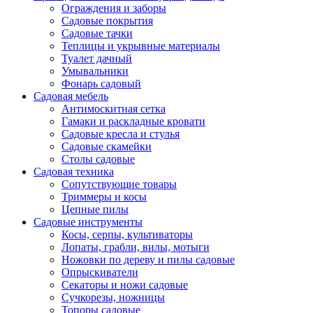
Ограждения и заборы
Садовые покрытия
Садовые тачки
Теплицы и укрывные материалы
Туалет дачный
Умывальники
Фонарь садовый
Садовая мебель
Антимоскитная сетка
Гамаки и раскладные кровати
Садовые кресла и стулья
Садовые скамейки
Столы садовые
Садовая техника
Сопутствующие товары
Триммеры и косы
Цепные пилы
Садовые инструменты
Косы, серпы, культиваторы
Лопаты, грабли, вилы, мотыги
Ножовки по дереву и пилы садовые
Опрыскиватели
Секаторы и ножи садовые
Сучкорезы, ножницы
Топоры садовые