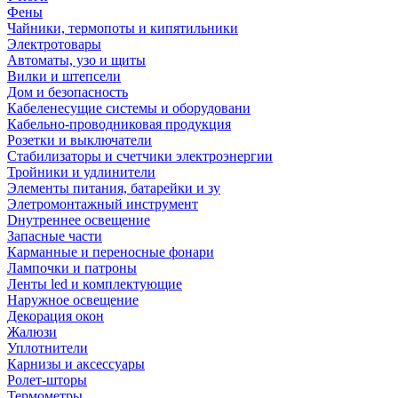
Фены
Чайники, термопоты и кипятильники
Электротовары
Автоматы, узо и щиты
Вилки и штепсели
Дом и безопасность
Кабеленесущие системы и оборудовани
Кабельно-проводниковая продукция
Розетки и выключатели
Стабилизаторы и счетчики электроэнергии
Тройники и удлинители
Элементы питания, батарейки и зу
Элетромонтажный инструмент
Dнутреннее освещение
Запасные части
Карманные и переносные фонари
Лампочки и патроны
Ленты led и комплектующие
Наружное освещение
Декорация окон
Жалюзи
Уплотнители
Карнизы и аксессуары
Ролет-шторы
Термометры