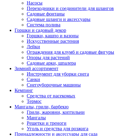
Насосы
Переходники и соединители для шлангов
Садовые фонтаны
Садовые шланги и аксессуары
Система полива
Горшки и садовый декор
Горшки, кашпо и вазоны
Искусственные растения
Лейки
Ограждения для клумб и садовые фигуры
Опоры для растений
Садовые арки, шпалера
Зимний ассортимент
Инструмент для уборки снега
Санки
Снегоуборочные машины
Кемпинг
Средства от насекомых
Термос
Мангалы, грили, барбекю
Грили, жаровни, коптильни
Мангалы
Решетки и треноги
Уголь и средства для розжига
Принадлежности и аксессуары для сада