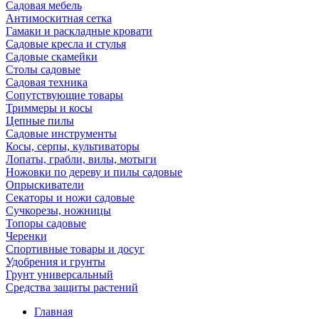
Садовая мебель
Антимоскитная сетка
Гамаки и раскладные кровати
Садовые кресла и стулья
Садовые скамейки
Столы садовые
Садовая техника
Сопутствующие товары
Триммеры и косы
Цепные пилы
Садовые инструменты
Косы, серпы, культиваторы
Лопаты, грабли, вилы, мотыги
Ножовки по дереву и пилы садовые
Опрыскиватели
Секаторы и ножи садовые
Сучкорезы, ножницы
Топоры садовые
Черенки
Спортивные товары и досуг
Удобрения и грунты
Грунт универсальный
Средства защиты растений
Главная