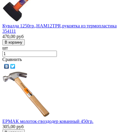
Кувалда 1250гр.,НАМ12TPR,рукоятка из термопластика
354111
470,00
руб
шт
Сравнить
ЕРМАК молоток-гвоздодер кованный 450гр.
305,00
руб