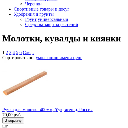
Черенки
Спортивные товары и досуг
Удобрения и грунты
Грунт универсальный
Средства защиты растений
Молотки, кувалды и киянки
1
2
3
4
5
6
След.
Сортировать по:
умолчанию
имени
цене
Ручка для молотка 400мм, (бук, ясень), Россия
70,00
руб
шт