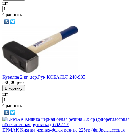
шт
Сравнить
Кувалда 2 кг, дер.Рук КОБАЛЬТ 240-935
590,00
руб
шт
Сравнить
ЕРМАК Киянка черная-белая резина 225гр (фибреглассовая