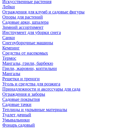
Искусственные растения
Лейки
Ограждения для клумб и садовые фигуры
Опоры для растений
Садовые арки, шпалера
Зимний ассортимент
Инструмент для уборки снега
Санки
Снегоуборочные машины
Кемпинг
Средства от насекомых
Термос
Мангалы, грили, барбекю
Грили, жаровни, коптильни
Мангалы
Решетки и треноги
Уголь и средства для розжига
Принадлежности и аксессуары для сада
Ограждения и заборы
Садовые покрытия
Садовые тачки
Теплицы и укрывные материалы
Туалет дачный
Умывальники
Фонарь садовый