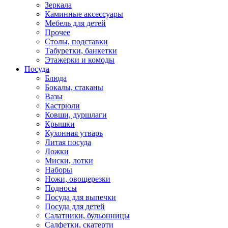
Зеркала
Каминные аксессуары
Мебель для детей
Прочее
Столы, подставки
Табуретки, банкетки
Этажерки и комоды
Посуда
Блюда
Бокалы, стаканы
Вазы
Кастрюли
Ковши, дуршлаги
Крышки
Кухонная утварь
Литая посуда
Ложки
Миски, лотки
Наборы
Ножи, овощерезки
Подносы
Посуда для выпечки
Посуда для детей
Салатники, бульонницы
Салфетки, скатерти