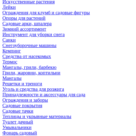
Искусственные растения
Лейки
Ограждения для клумб и садовые фигуры
Опоры для растений
Садовые арки, шпалера
Зимний ассортимент
Инструмент для уборки снега
Санки
Снегоуборочные машины
Кемпинг
Средства от насекомых
Термос
Мангалы, грили, барбекю
Грили, жаровни, коптильни
Мангалы
Решетки и треноги
Уголь и средства для розжига
Принадлежности и аксессуары для сада
Ограждения и заборы
Садовые покрытия
Садовые тачки
Теплицы и укрывные материалы
Туалет дачный
Умывальники
Фонарь садовый