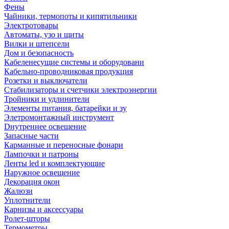
Фены
Чайники, термопоты и кипятильники
Электротовары
Автоматы, узо и щиты
Вилки и штепсели
Дом и безопасность
Кабеленесущие системы и оборудовани
Кабельно-проводниковая продукция
Розетки и выключатели
Стабилизаторы и счетчики электроэнергии
Тройники и удлинители
Элементы питания, батарейки и зу
Элетромонтажный инструмент
Dнутреннее освещение
Запасные части
Карманные и переносные фонари
Лампочки и патроны
Ленты led и комплектующие
Наружное освещение
Декорация окон
Жалюзи
Уплотнители
Карнизы и аксессуары
Ролет-шторы
Термометры