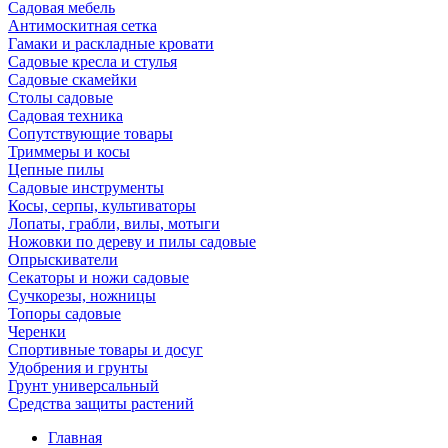
Садовая мебель
Антимоскитная сетка
Гамаки и раскладные кровати
Садовые кресла и стулья
Садовые скамейки
Столы садовые
Садовая техника
Сопутствующие товары
Триммеры и косы
Цепные пилы
Садовые инструменты
Косы, серпы, культиваторы
Лопаты, грабли, вилы, мотыги
Ножовки по дереву и пилы садовые
Опрыскиватели
Секаторы и ножи садовые
Сучкорезы, ножницы
Топоры садовые
Черенки
Спортивные товары и досуг
Удобрения и грунты
Грунт универсальный
Средства защиты растений
Главная