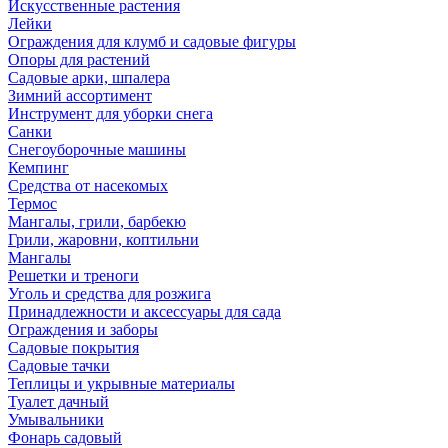
Искусственные растения
Лейки
Ограждения для клумб и садовые фигуры
Опоры для растений
Садовые арки, шпалера
Зимний ассортимент
Инструмент для уборки снега
Санки
Снегоуборочные машины
Кемпинг
Средства от насекомых
Термос
Мангалы, грили, барбекю
Грили, жаровни, коптильни
Мангалы
Решетки и треноги
Уголь и средства для розжига
Принадлежности и аксессуары для сада
Ограждения и заборы
Садовые покрытия
Садовые тачки
Теплицы и укрывные материалы
Туалет дачный
Умывальники
Фонарь садовый