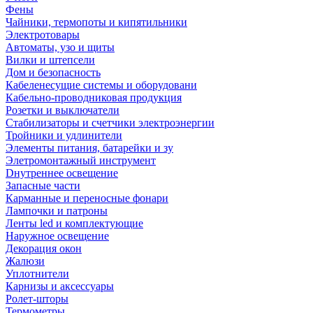
Фены
Чайники, термопоты и кипятильники
Электротовары
Автоматы, узо и щиты
Вилки и штепсели
Дом и безопасность
Кабеленесущие системы и оборудовани
Кабельно-проводниковая продукция
Розетки и выключатели
Стабилизаторы и счетчики электроэнергии
Тройники и удлинители
Элементы питания, батарейки и зу
Элетромонтажный инструмент
Dнутреннее освещение
Запасные части
Карманные и переносные фонари
Лампочки и патроны
Ленты led и комплектующие
Наружное освещение
Декорация окон
Жалюзи
Уплотнители
Карнизы и аксессуары
Ролет-шторы
Термометры