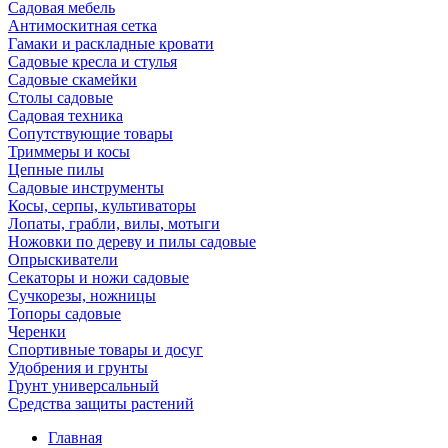
Садовая мебель
Антимоскитная сетка
Гамаки и раскладные кровати
Садовые кресла и стулья
Садовые скамейки
Столы садовые
Садовая техника
Сопутствующие товары
Триммеры и косы
Цепные пилы
Садовые инструменты
Косы, серпы, культиваторы
Лопаты, грабли, вилы, мотыги
Ножовки по дереву и пилы садовые
Опрыскиватели
Секаторы и ножи садовые
Сучкорезы, ножницы
Топоры садовые
Черенки
Спортивные товары и досуг
Удобрения и грунты
Грунт универсальный
Средства защиты растений
Главная