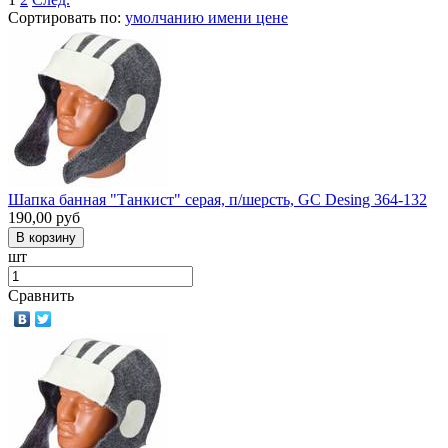
Сортировать по:
умолчанию
имени
цене
Шапка банная "Танкист" серая, п/шерсть, GC Desing 364-132
190,00
руб
шт
Сравнить