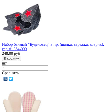
Набор банный "Буденовец" 3 пр. (шапка, варежка, коврик),
серый 364-099
248,00
руб
шт
Сравнить