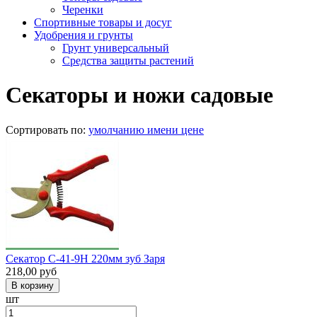
Черенки
Спортивные товары и досуг
Удобрения и грунты
Грунт универсальный
Средства защиты растений
Секаторы и ножи садовые
Сортировать по:
умолчанию
имени
цене
Секатор С-41-9Н 220мм зуб Заря
218,00
руб
шт