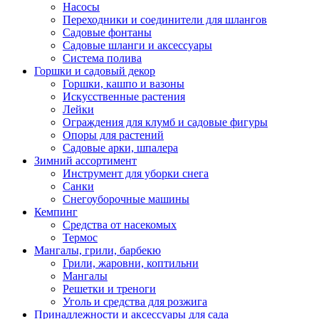
Насосы
Переходники и соединители для шлангов
Садовые фонтаны
Садовые шланги и аксессуары
Система полива
Горшки и садовый декор
Горшки, кашпо и вазоны
Искусственные растения
Лейки
Ограждения для клумб и садовые фигуры
Опоры для растений
Садовые арки, шпалера
Зимний ассортимент
Инструмент для уборки снега
Санки
Снегоуборочные машины
Кемпинг
Средства от насекомых
Термос
Мангалы, грили, барбекю
Грили, жаровни, коптильни
Мангалы
Решетки и треноги
Уголь и средства для розжига
Принадлежности и аксессуары для сада