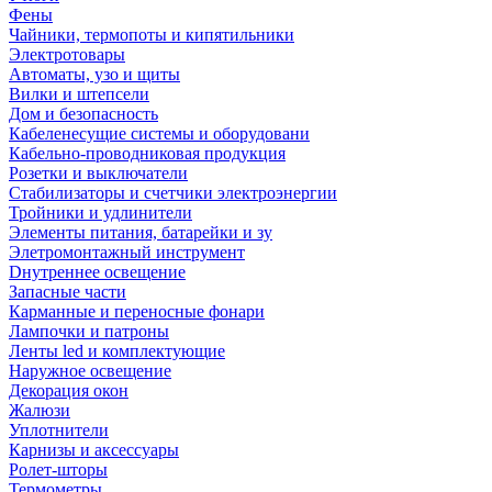
Фены
Чайники, термопоты и кипятильники
Электротовары
Автоматы, узо и щиты
Вилки и штепсели
Дом и безопасность
Кабеленесущие системы и оборудовани
Кабельно-проводниковая продукция
Розетки и выключатели
Стабилизаторы и счетчики электроэнергии
Тройники и удлинители
Элементы питания, батарейки и зу
Элетромонтажный инструмент
Dнутреннее освещение
Запасные части
Карманные и переносные фонари
Лампочки и патроны
Ленты led и комплектующие
Наружное освещение
Декорация окон
Жалюзи
Уплотнители
Карнизы и аксессуары
Ролет-шторы
Термометры