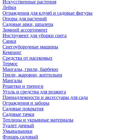
Искусственные растения
Лейки
Ограждения для клумб и садовые фигуры
Опоры для растений
Садовые арки, шпалера
Зимний ассортимент
Инструмент для уборки снега
Санки
Снегоуборочные машины
Кемпинг
Средства от насекомых
Термос
Мангалы, грили, барбекю
Грили, жаровни, коптильни
Мангалы
Решетки и треноги
Уголь и средства для розжига
Принадлежности и аксессуары для сада
Ограждения и заборы
Садовые покрытия
Садовые тачки
Теплицы и укрывные материалы
Туалет дачный
Умывальники
Фонарь садовый