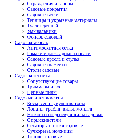
Ограждения и заборы
Садовые покрытия
Садовые тачки
Теплицы и укрывные материалы
Туалет дачный
Умывальники
Фонарь садовый
Садовая мебель
Антимоскитная сетка
Гамаки и раскладные кровати
Садовые кресла и стулья
Садовые скамейки
Столы садовые
Садовая техника
Сопутствующие товары
Триммеры и косы
Цепные пилы
Садовые инструменты
Косы, серпы, культиваторы
Лопаты, грабли, вилы, мотыги
Ножовки по дереву и пилы садовые
Опрыскиватели
Секаторы и ножи садовые
Сучкорезы, ножницы
Топоры садовые