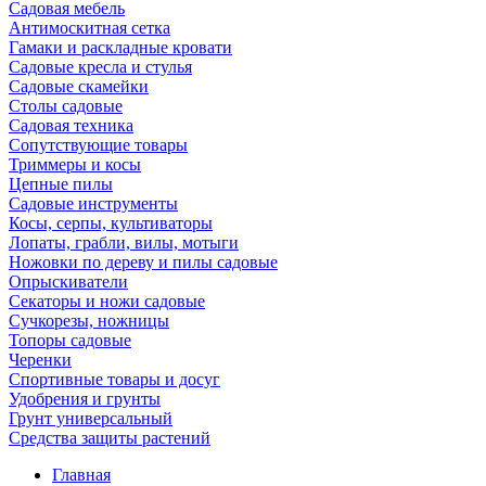
Садовая мебель
Антимоскитная сетка
Гамаки и раскладные кровати
Садовые кресла и стулья
Садовые скамейки
Столы садовые
Садовая техника
Сопутствующие товары
Триммеры и косы
Цепные пилы
Садовые инструменты
Косы, серпы, культиваторы
Лопаты, грабли, вилы, мотыги
Ножовки по дереву и пилы садовые
Опрыскиватели
Секаторы и ножи садовые
Сучкорезы, ножницы
Топоры садовые
Черенки
Спортивные товары и досуг
Удобрения и грунты
Грунт универсальный
Средства защиты растений
Главная