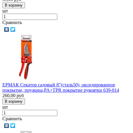
шт
Сравнить
ЕРМАК Секатор садовый 8"(сталь50), оксидированное
покрытие, пружина,PA+TPR покрытие рукоятки 639-014
260,00
руб
шт
Сравнить