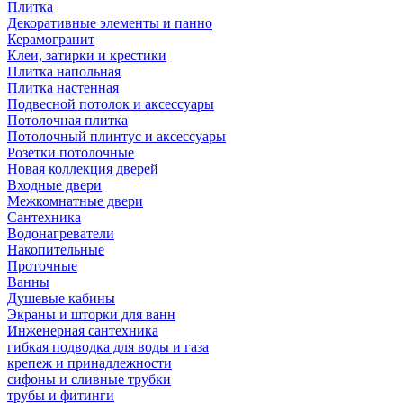
Плитка
Декоративные элементы и панно
Керамогранит
Клеи, затирки и крестики
Плитка напольная
Плитка настенная
Подвесной потолок и аксессуары
Потолочная плитка
Потолочный плинтус и аксессуары
Розетки потолочные
Новая коллекция дверей
Входные двери
Межкомнатные двери
Сантехника
Водонагреватели
Накопительные
Проточные
Ванны
Душевые кабины
Экраны и шторки для ванн
Инженерная сантехника
гибкая подводка для воды и газа
крепеж и принадлежности
сифоны и сливные трубки
трубы и фитинги