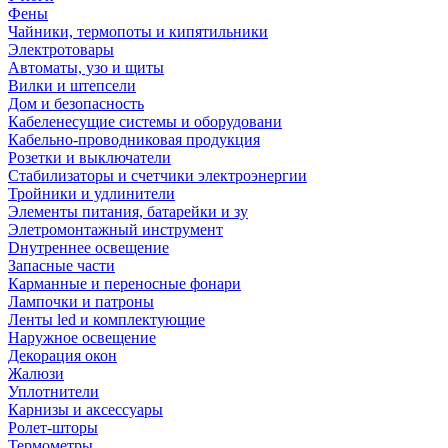
Фены
Чайники, термопоты и кипятильники
Электротовары
Автоматы, узо и щиты
Вилки и штепсели
Дом и безопасность
Кабеленесущие системы и оборудовани
Кабельно-проводниковая продукция
Розетки и выключатели
Стабилизаторы и счетчики электроэнергии
Тройники и удлинители
Элементы питания, батарейки и зу
Элетромонтажный инструмент
Dнутреннее освещение
Запасные части
Карманные и переносные фонари
Лампочки и патроны
Ленты led и комплектующие
Наружное освещение
Декорация окон
Жалюзи
Уплотнители
Карнизы и аксессуары
Ролет-шторы
Термометры