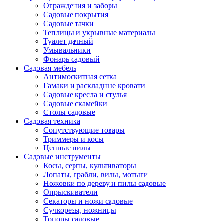
Ограждения и заборы
Садовые покрытия
Садовые тачки
Теплицы и укрывные материалы
Туалет дачный
Умывальники
Фонарь садовый
Садовая мебель
Антимоскитная сетка
Гамаки и раскладные кровати
Садовые кресла и стулья
Садовые скамейки
Столы садовые
Садовая техника
Сопутствующие товары
Триммеры и косы
Цепные пилы
Садовые инструменты
Косы, серпы, культиваторы
Лопаты, грабли, вилы, мотыги
Ножовки по дереву и пилы садовые
Опрыскиватели
Секаторы и ножи садовые
Сучкорезы, ножницы
Топоры садовые