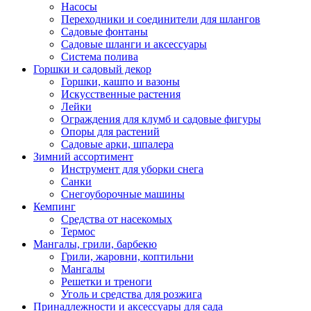
Насосы
Переходники и соединители для шлангов
Садовые фонтаны
Садовые шланги и аксессуары
Система полива
Горшки и садовый декор
Горшки, кашпо и вазоны
Искусственные растения
Лейки
Ограждения для клумб и садовые фигуры
Опоры для растений
Садовые арки, шпалера
Зимний ассортимент
Инструмент для уборки снега
Санки
Снегоуборочные машины
Кемпинг
Средства от насекомых
Термос
Мангалы, грили, барбекю
Грили, жаровни, коптильни
Мангалы
Решетки и треноги
Уголь и средства для розжига
Принадлежности и аксессуары для сада