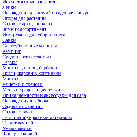
Искусственные растения
Лейки
Ограждения для клумб и садовые фигуры
Опоры для растений
Садовые арки, шпалера
Зимний ассортимент
Инструмент для уборки снега
Санки
Снегоуборочные машины
Кемпинг
Средства от насекомых
Термос
Мангалы, грили, барбекю
Грили, жаровни, коптильни
Мангалы
Решетки и треноги
Уголь и средства для розжига
Принадлежности и аксессуары для сада
Ограждения и заборы
Садовые покрытия
Садовые тачки
Теплицы и укрывные материалы
Туалет дачный
Умывальники
Фонарь садовый