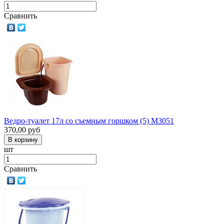
Сравнить
Ведро-туалет 17л со съемным горшком (5) М3051
370,00
руб
шт
Сравнить