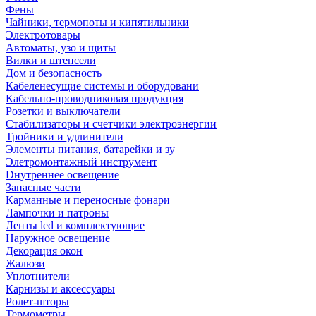
Фены
Чайники, термопоты и кипятильники
Электротовары
Автоматы, узо и щиты
Вилки и штепсели
Дом и безопасность
Кабеленесущие системы и оборудовани
Кабельно-проводниковая продукция
Розетки и выключатели
Стабилизаторы и счетчики электроэнергии
Тройники и удлинители
Элементы питания, батарейки и зу
Элетромонтажный инструмент
Dнутреннее освещение
Запасные части
Карманные и переносные фонари
Лампочки и патроны
Ленты led и комплектующие
Наружное освещение
Декорация окон
Жалюзи
Уплотнители
Карнизы и аксессуары
Ролет-шторы
Термометры