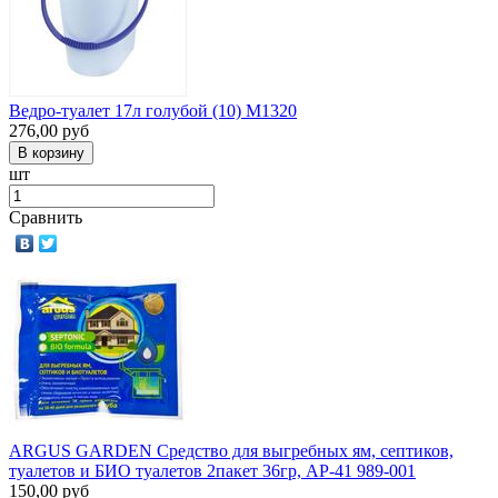
Ведро-туалет 17л голубой (10) М1320
276,00
руб
шт
Сравнить
ARGUS GARDEN Средство для выгребных ям, септиков,
туалетов и БИО туалетов 2пакет 36гр, АР-41 989-001
150,00
руб