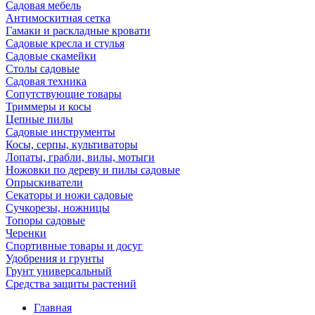
Садовая мебель
Антимоскитная сетка
Гамаки и раскладные кровати
Садовые кресла и стулья
Садовые скамейки
Столы садовые
Садовая техника
Сопутствующие товары
Триммеры и косы
Цепные пилы
Садовые инструменты
Косы, серпы, культиваторы
Лопаты, грабли, вилы, мотыги
Ножовки по дереву и пилы садовые
Опрыскиватели
Секаторы и ножи садовые
Сучкорезы, ножницы
Топоры садовые
Черенки
Спортивные товары и досуг
Удобрения и грунты
Грунт универсальный
Средства защиты растений
Главная