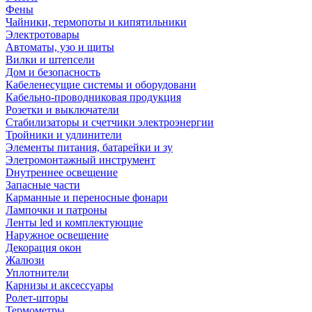
Фены
Чайники, термопоты и кипятильники
Электротовары
Автоматы, узо и щиты
Вилки и штепсели
Дом и безопасность
Кабеленесущие системы и оборудовани
Кабельно-проводниковая продукция
Розетки и выключатели
Стабилизаторы и счетчики электроэнергии
Тройники и удлинители
Элементы питания, батарейки и зу
Элетромонтажный инструмент
Dнутреннее освещение
Запасные части
Карманные и переносные фонари
Лампочки и патроны
Ленты led и комплектующие
Наружное освещение
Декорация окон
Жалюзи
Уплотнители
Карнизы и аксессуары
Ролет-шторы
Термометры