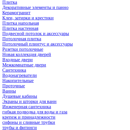
Плитка
Декоративные элементы и панно
Керамогранит
Клеи, затирки и крестики
Плитка напольная
Плитка настенная
Подвесной потолок и аксессуары
Потолочная плитка
Потолочный плинтус и аксессуары
Розетки потолочные
Новая коллекция дверей
Входные двери
Межкомнатные двери
Сантехника
Водонагреватели
Накопительные
Проточные
Ванны
Душевые кабины
Экраны и шторки для ванн
Инженерная сантехника
гибкая подводка для воды и газа
крепеж и принадлежности
сифоны и сливные трубки
трубы и фитинги