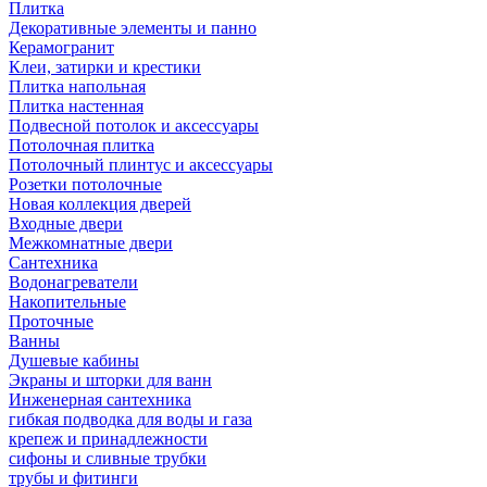
Плитка
Декоративные элементы и панно
Керамогранит
Клеи, затирки и крестики
Плитка напольная
Плитка настенная
Подвесной потолок и аксессуары
Потолочная плитка
Потолочный плинтус и аксессуары
Розетки потолочные
Новая коллекция дверей
Входные двери
Межкомнатные двери
Сантехника
Водонагреватели
Накопительные
Проточные
Ванны
Душевые кабины
Экраны и шторки для ванн
Инженерная сантехника
гибкая подводка для воды и газа
крепеж и принадлежности
сифоны и сливные трубки
трубы и фитинги