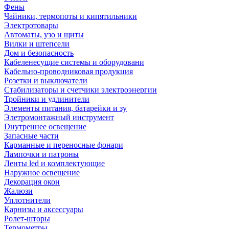
Фены
Чайники, термопоты и кипятильники
Электротовары
Автоматы, узо и щиты
Вилки и штепсели
Дом и безопасность
Кабеленесущие системы и оборудовани
Кабельно-проводниковая продукция
Розетки и выключатели
Стабилизаторы и счетчики электроэнергии
Тройники и удлинители
Элементы питания, батарейки и зу
Элетромонтажный инструмент
Dнутреннее освещение
Запасные части
Карманные и переносные фонари
Лампочки и патроны
Ленты led и комплектующие
Наружное освещение
Декорация окон
Жалюзи
Уплотнители
Карнизы и аксессуары
Ролет-шторы
Термометры