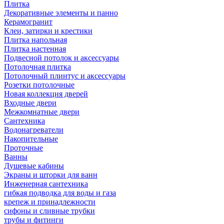
Плитка
Декоративные элементы и панно
Керамогранит
Клеи, затирки и крестики
Плитка напольная
Плитка настенная
Подвесной потолок и аксессуары
Потолочная плитка
Потолочный плинтус и аксессуары
Розетки потолочные
Новая коллекция дверей
Входные двери
Межкомнатные двери
Сантехника
Водонагреватели
Накопительные
Проточные
Ванны
Душевые кабины
Экраны и шторки для ванн
Инженерная сантехника
гибкая подводка для воды и газа
крепеж и принадлежности
сифоны и сливные трубки
трубы и фитинги