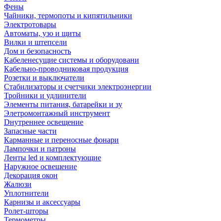
Фены
Чайники, термопоты и кипятильники
Электротовары
Автоматы, узо и щиты
Вилки и штепсели
Дом и безопасность
Кабеленесущие системы и оборудовани
Кабельно-проводниковая продукция
Розетки и выключатели
Стабилизаторы и счетчики электроэнергии
Тройники и удлинители
Элементы питания, батарейки и зу
Элетромонтажный инструмент
Dнутреннее освещение
Запасные части
Карманные и переносные фонари
Лампочки и патроны
Ленты led и комплектующие
Наружное освещение
Декорация окон
Жалюзи
Уплотнители
Карнизы и аксессуары
Ролет-шторы
Термометры